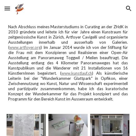
Skip to main content
Skip to navigation
Nach Abschluss meines Masterstudiums in Curating an der ZHdK in
2010 gründete und leitete ich für vier Jahre einen Kunstraum für
zeitgenössische Kunst in Zürich, Artfoyer Cavigelli und organisierte
Ausstellungen innerhalb und ausserhalb von Galerien.
(
www.artfoyer.org
) Im Januar 2014 wurde ich von der Stiftung für
die Frau mit dem Konzipieren und Realisieren einer Open-Air
Ausstellung am Panoramaweg Toggwil / Meilen beauftragt. Die
Ausstellung entlang des 4 Kilometer Panoramaweges hat das
Kunstpublikum und die Wanderer mit 21 Installationen von 16
KünstlernInnen begeistert. (
www.kunstlauf.ch
) Als künstlerische
Leiterin bei der "Wunderkammer Glattpark" in Opfikon, einer
Zwischennutzung wo Kunst, Natur und Wissenschaft experimentell
und partizipativ zusammenkommen, habe ich das kuratorische
Konzept der Wunderkammer für das Projekt konzipiert und das
Programm für den Bereich Kunst im Aussenraum entwickelt.